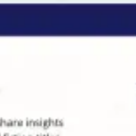
Miroverse
Modèles
Pour vous
Accélération par l’IA
Par cas d’utilisation