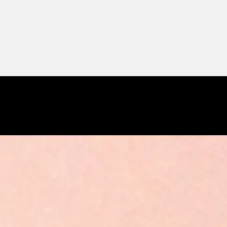
Miroverse
Modèles
Pour vous
Accélération par l’IA
Par cas d’utilisation