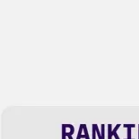
Miroverse
Modèles
Pour vous
Accélération par l’IA
Par cas d’utilisation