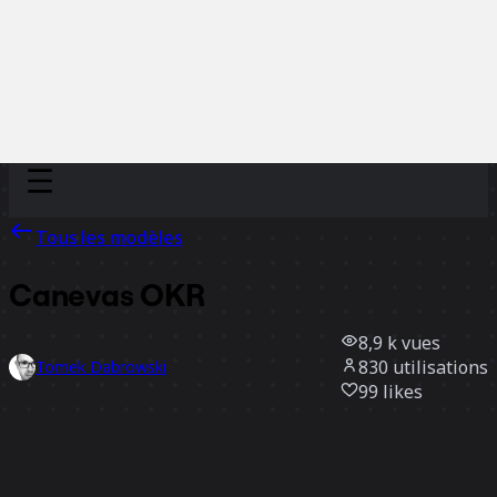
Discover
Par équipe
Par taille
Tous les modèles
Canevas OKR
8,9 k
vues
830
utilisations
Tomek Dabrowski
99
likes
Utiliser ce modèle