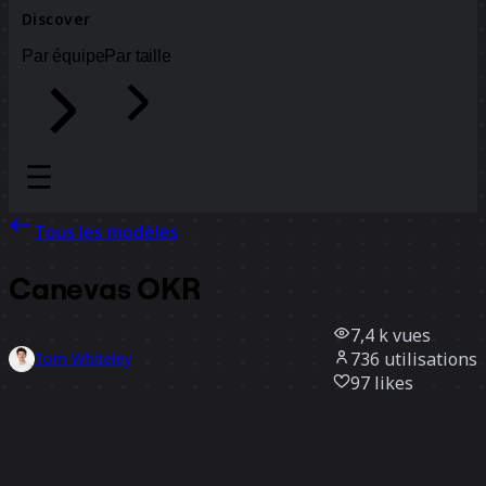
Discover
Par équipe
Par taille
Tous les modèles
Canevas OKR
7,4 k
vues
736
utilisations
Tom Whiteley
97
likes
Utiliser ce modèle