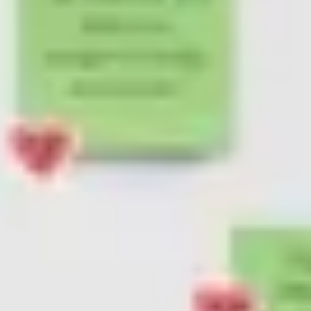
Wireframing et prototypage