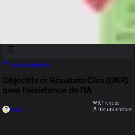
Discover
Par équipe
Par taille
Tous les modèles
Objectifs et Résultats Clés (OKR)
avec l'assistance de l'IA
3,1 k
vues
104
utilisations
Velebit
20
likes
Utiliser ce modèle