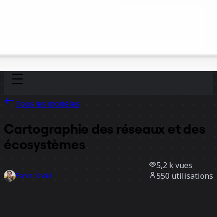
Discover
Par équipe
Par taille
Tous les modèles
Cartographie des réseaux et des
écosystèmes
5,2 k
vues
550
utilisations
Fares Khalil
64
likes
Utiliser ce modèle