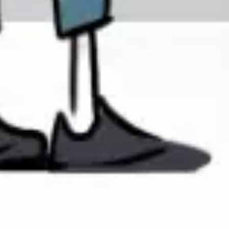
Wireframing et prototypage