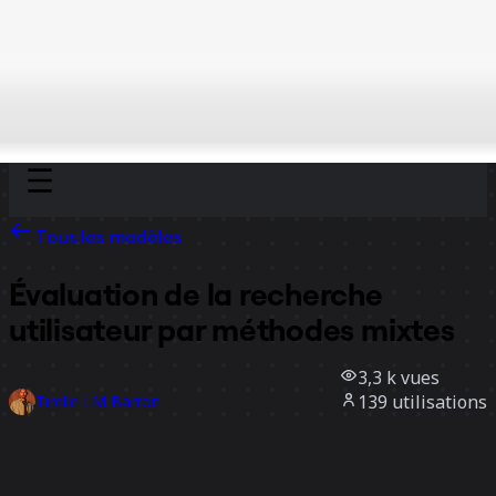
Discover
Par équipe
Par taille
Tous les modèles
Évaluation de la recherche
utilisateur par méthodes mixtes
3,3 k
vues
139
utilisations
Tirelle LM Barron
74
likes
Utiliser ce modèle