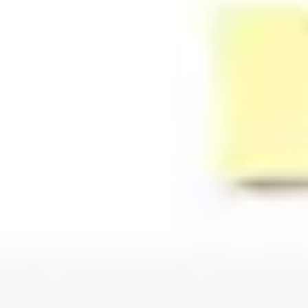
Wireframing et prototypage