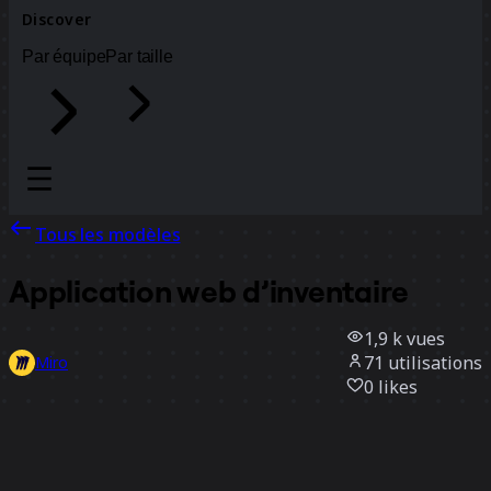
Discover
Par équipe
Par taille
Tous les modèles
Application web d’inventaire
1,9 k
vues
71
utilisations
Miro
0
likes
Utiliser ce modèle