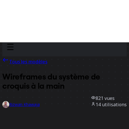
Discover
Par équipe
Par taille
Tous les modèles
Wireframes du système de
croquis à la main
821
vues
14
utilisations
Rizwan Khawaja
1
likes
Utiliser ce modèle