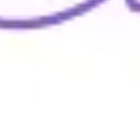
Wireframing et prototypage