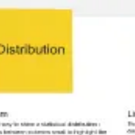
Miroverse
Modèles
Pour vous
Accélération par l’IA
Par cas d’utilisation