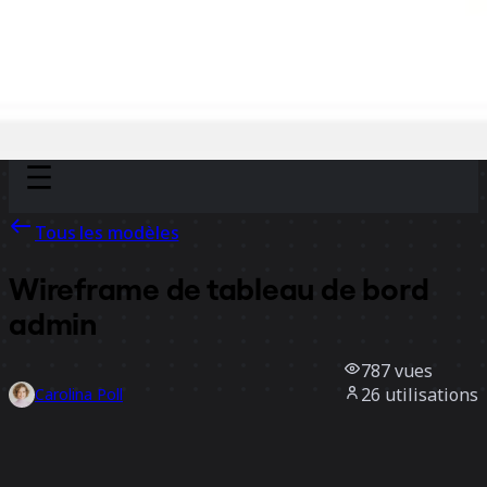
Discover
Par équipe
Par taille
Tous les modèles
Wireframe de tableau de bord
admin
787
vues
26
utilisations
Carolina Poll
3
likes
Utiliser ce modèle