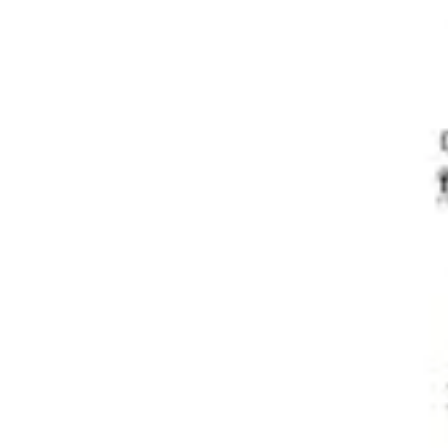
Wireframing et prototypage