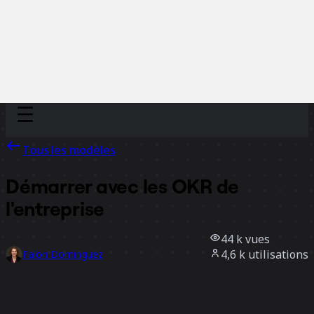
Discover
Par équipe
Par taille
Tous les modèles
Démarrer avec les OKR de
l'entreprise
44 k
vues
4,6 k
utilisations
Falon Dominguez
600
likes
Utiliser ce modèle