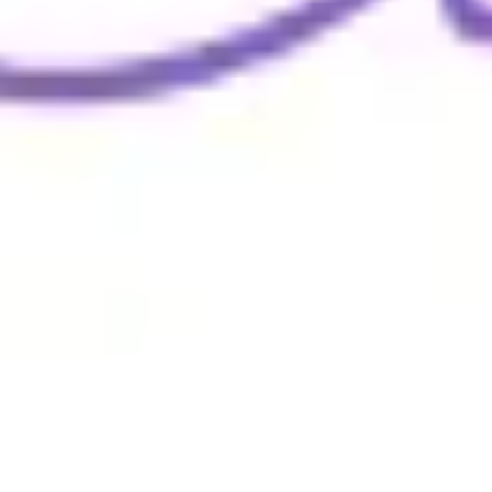
Wireframing et prototypage