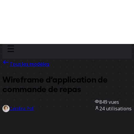
Discover
Par équipe
Par taille
Tous les modèles
Wireframe d’application de
commande de repas
849
vues
24
utilisations
Carolina Poll
3
likes
Utiliser ce modèle