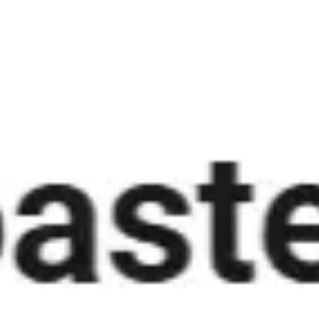
Miroverse
Modèles
Pour vous
Accélération par l’IA
Par cas d’utilisation