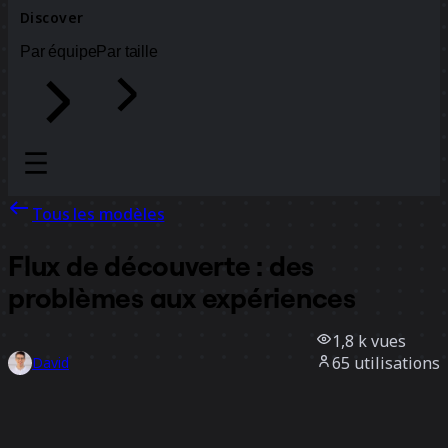
Discover
Par équipe
Par taille
Tous les modèles
Flux de découverte : des
problèmes aux expériences
1,8 k
vues
65
utilisations
David
17
likes
Utiliser ce modèle