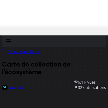
Discover
Par équipe
Par taille
Tous les modèles
Carte de collection de
l'écosystème
6,1 k
vues
327
utilisations
maad labs
131
likes
Utiliser ce modèle