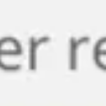
Miroverse
Modèles
Pour vous
Accélération par l’IA
Par cas d’utilisation