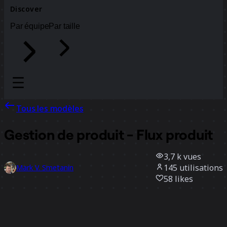
Discover
Par équipe
Par taille
Tous les modèles
Gestion de produit - Flux produit
3,7 k
vues
145
utilisations
Mark V. Smetanin
58
likes
Utiliser ce modèle