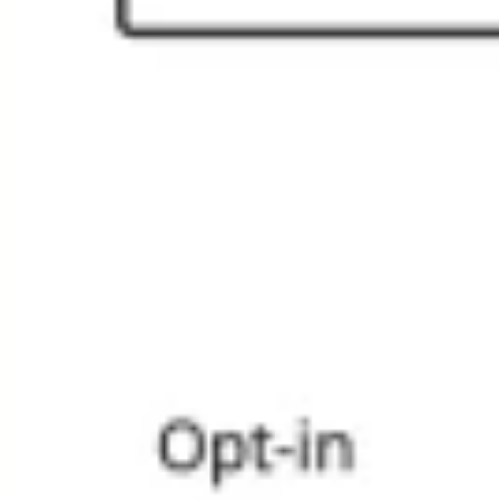
Wireframing et prototypage