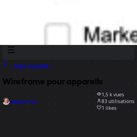
Discover
Par équipe
Par taille
Tous les modèles
Wireframe pour appareils
1,5 k
vues
83
utilisations
Deanne Watt
1
likes
Utiliser ce modèle