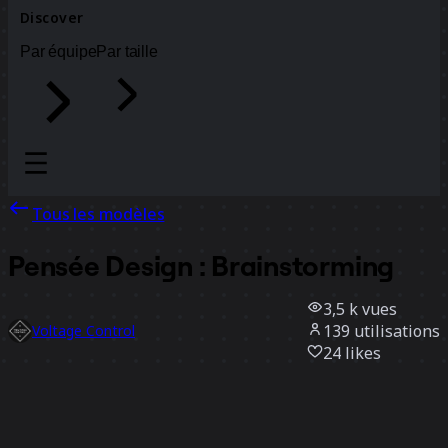
Discover
Par équipe
Par taille
Tous les modèles
Pensée Design : Brainstorming
3,5 k
vues
139
utilisations
Voltage Control
24
likes
Utiliser ce modèle