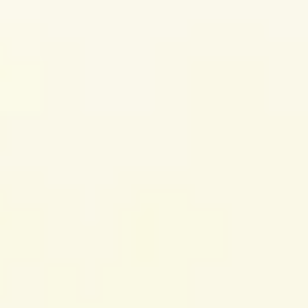
Wireframing et prototypage