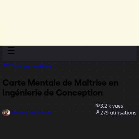
Discover
Par équipe
Par taille
Tous les modèles
Carte Mentale de Maîtrise en
Ingénierie de Conception
3,2 k
vues
279
utilisations
Geoffrey Nwachukwu
23
likes
Utiliser ce modèle