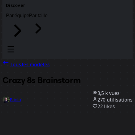
Discover
Par équipe
Par taille
Tous les modèles
Crazy 8s Brainstorm
3,5 k
vues
270
utilisations
Paolo
22
likes
Utiliser ce modèle