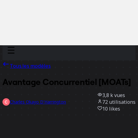
Discover
Par équipe
Par taille
Tous les modèles
Avantage Concurrentiel [MOATs]
3,8 k
vues
72
utilisations
Charles Okayo D'Harrington
10
likes
Utiliser ce modèle