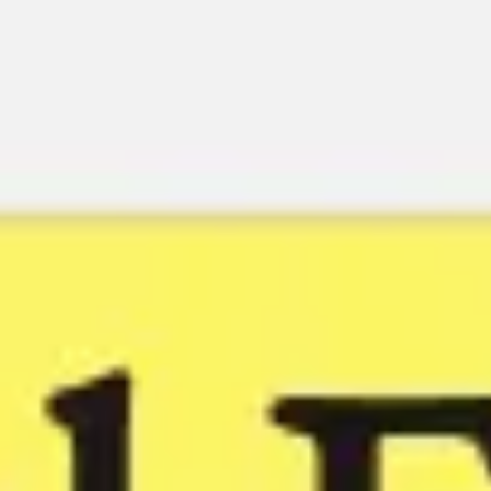
Miroverse
Modèles
Pour vous
Accélération par l’IA
Par cas d’utilisation