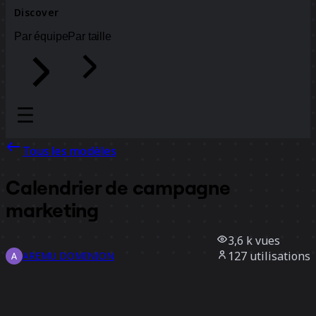
Discover
Par équipe
Par taille
Tous les modèles
Calendrier de campagne
marketing
3,6 k
vues
127
utilisations
AREMU DOMINION
32
likes
Utiliser ce modèle