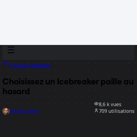
Discover
Par équipe
Par taille
Tous les modèles
Choisissez un Icebreaker paille au
hasard
8,6 k
vues
709
utilisations
Vincent Schnor
79
likes
Utiliser ce modèle