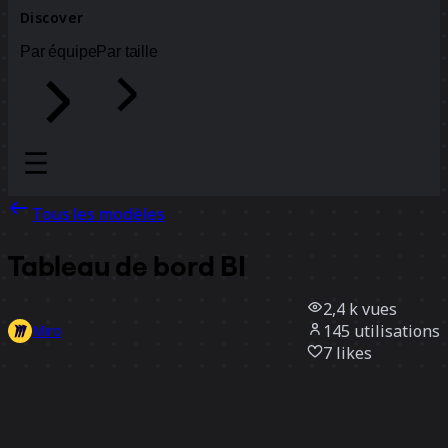
Discover
Par équipe
Par taille
Tous les modèles
Tableau de bord BI
2,4 k
vues
145
utilisations
Miro
7
likes
Utiliser ce modèle