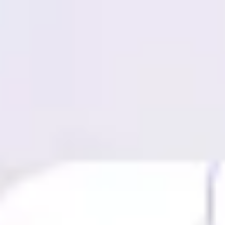
Miroverse
Modèles
Pour vous
Accélération par l’IA
Par cas d’utilisation