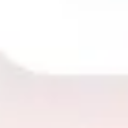
Wireframing et prototypage