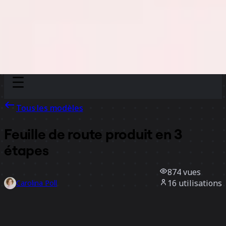
Discover
Par équipe
Par taille
Tous les modèles
Feuille de route produit en 3
étapes
874
vues
16
utilisations
Carolina Poll
4
likes
Utiliser ce modèle