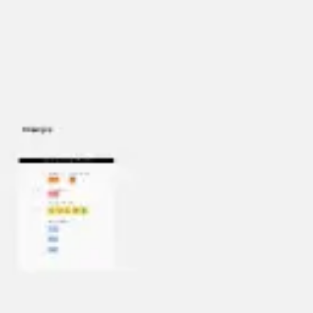
Miroverse
Modèles
Pour vous
Accélération par l’IA
Par cas d’utilisation