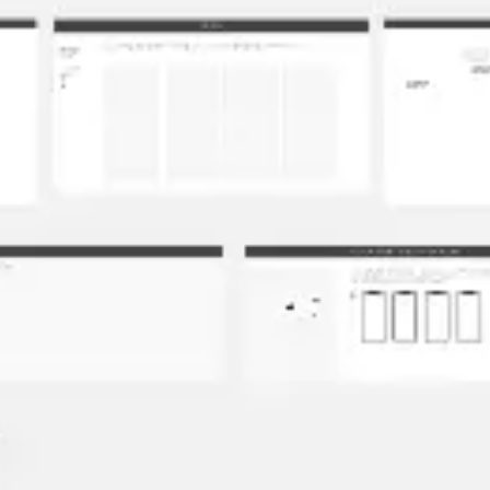
Wireframing et prototypage