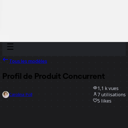
Discover
Par équipe
Par taille
Tous les modèles
Profil de Produit Concurrent
1,1 k
vues
7
utilisations
Carolina Poll
5
likes
Utiliser ce modèle