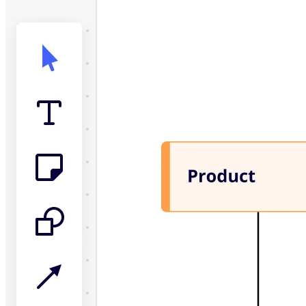
Org-suunnittelu
Ratkaisut
Liiketoimintasegmentin mukaan
Enterprise
Pienyritykset
Start-upit
Toimialoittain
Digitaalinen
Asiantuntijapalvelut
Tuotanto
Retail
Talouspalvelut
Lääketiede ja biotieteet
Tiimikohtainen
Tuotehallinta
Muotoilu & UX
Insinöörisuunnittelu
Tuotejohtajuus ja toiminnot
Toiminnot
Markkinointi
IT
Strategisten aloitteiden mukaan
Tuotekäyttöjärjestelmä
Tekoälymuunnos