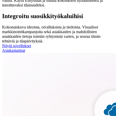
välillä. Käytä Esitystilaa ja muuta kokouksesi dynaamiseksi ja
innoittavaksi tilaisuudeksi.
Integroitu suosikkityökaluihisi
Kokonaiskuva ideoista, oivalluksista ja tiedoista. Visualisoi
markkinointikampanjoita sekä asiakkaiden ja mahdollisten
asiakkaiden tietoja toimiin ryhtymistä varten, ja seuraa tiimin
tehtäviä ja tilapäivityksiä.
Näytä sovellukset
Asiakastarinat