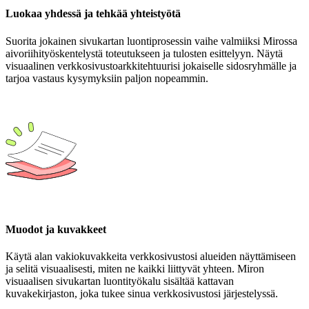
Luokaa yhdessä ja tehkää yhteistyötä
Suorita jokainen sivukartan luontiprosessin vaihe valmiiksi Mirossa
aivoriihityöskentelystä toteutukseen ja tulosten esittelyyn. Näytä
visuaalinen verkkosivustoarkkitehtuurisi jokaiselle sidosryhmälle ja
tarjoa vastaus kysymyksiin paljon nopeammin.
Muodot ja kuvakkeet
Käytä alan vakiokuvakkeita verkkosivustosi alueiden näyttämiseen
ja selitä visuaalisesti, miten ne kaikki liittyvät yhteen. Miron
visuaalisen sivukartan luontityökalu sisältää kattavan
kuvakekirjaston, joka tukee sinua verkkosivustosi järjestelyssä.