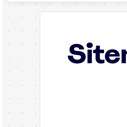
TalkTrack
Tables
Docs
Slides
Käyttöskenaariot
Esittelyssä
AI-pelikirjat
Tutustu Miroverseen
Yleistä
Kaaviointi
Työpajat
Aivoriihityöskentely
Ajatuskartat
Käsitekartat
Vuokaaviot
Erikoistunut
Tiekartat
Prosessikartan luominen
Tekninen suunnittelu ja dokumentaatio
Prototyypit ja rautalankamallit
Palvelupolkukarttojen luominen
Tutkimussynteesi
Suunnittelutyöpajat
Suunnittelu ja toimitus
Tavoitesuunnittelu