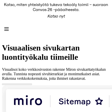
Katso, miten yhteistyötä tukeva tekoäly toimii – suoraan
Tuote
Canvas 26 -pääaiheesta.
Esittelyssä
Katso nyt
Intelligent Canvas™
Flows
Prototyypit ja rautalankamallit
Engage
Alusta
AI-yleiskatsaus
AI Workflows
Visuaalisen sivukartan
Liittimet
MCP-palvelin
luontityökalu tiimeille
AI-pelikirjat
MCP-palvelin
Blueprints
Visualisoi koko verkkosivuston rakenne Miron sivukarttatyökalun
Integroinnit
avulla. Tunnista nopeasti sivuhierarkiat ja monimutkaiset asiat.
Turvallisuus
Rakenna verkkokokemuksia, joita ihmiset rakastavat.
Enterprise Guard
Kehittäjäalusta
Lataa sovelluksia
Muodot
Kirjoitustaulu
Diagrams
Kanban
Timelines