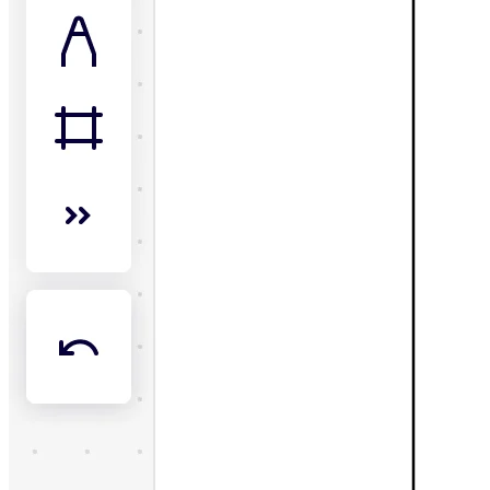
Työtapojen muutos
Digitaalinen työntekijäkokemus
Asiakaskokemus ja palvelumuotoilu
Pilven ja ohjelmiston muunnos
Resurssit
Oppiminen
Asiakastarinat
Academy
Webinaarit
Reforge Learning
Yhteisö ja tuki
Ohjekeskus
Tapahtumat
Yhteisö
Blogi
Kumppanit ja palvelut
Miron asiantuntijapalvelut
Ratkaisukumppanit
Hinnat