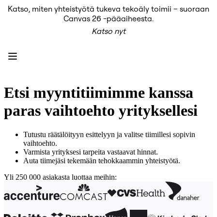
Katso, miten yhteistyötä tukeva tekoäly toimii – suoraan
Tuote
Canvas 26 -pääaiheesta.
Esittelyssä
Katso nyt
Intelligent Canvas™
Flows
Prototyypit ja rautalankamallit
Engage
Alusta
AI-yleiskatsaus
AI Workflows
Etsi myyntitiimimme kanssa
Liittimet
MCP-palvelin
paras vaihtoehto yrityksellesi
AI-pelikirjat
MCP-palvelin
Blueprints
Tutustu räätälöityyn esittelyyn ja valitse tiimillesi sopivin
Integroinnit
vaihtoehto.
Turvallisuus
Varmista yrityksesi tarpeita vastaavat hinnat.
Enterprise Guard
Auta tiimejäsi tekemään tehokkaammin yhteistyötä.
Kehittäjäalusta
Lataa sovelluksia
Yli 250 000 asiakasta luottaa meihin:
Muodot
Kirjoitustaulu
Diagrams
Kanban
Timelines