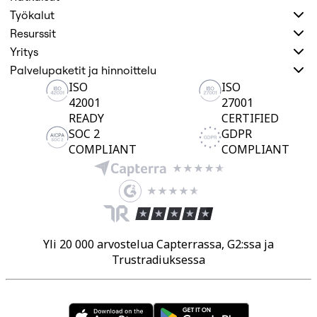
Työtapojen muutos
Digitaalinen työntekijäkokemus
Työkalut
Asiakaskokemus ja palvelumuotoilu
Resurssit
Pilven ja ohjelmiston muunnos
Yritys
Resurssit
Oppiminen
Palvelupaketit ja hinnoittelu
Asiakastarinat
ISO
ISO
Academy
42001
27001
Webinaarit
Reforge Learning
READY
CERTIFIED
Yhteisö ja tuki
SOC 2
GDPR
Ohjekeskus
COMPLIANT
COMPLIANT
Tapahtumat
Yhteisö
Blogi
Kumppanit ja palvelut
Miron asiantuntijapalvelut
Ratkaisukumppanit
Hinnat
Yli 20 000 arvostelua Capterrassa, G2:ssa ja
Trustradiuksessa