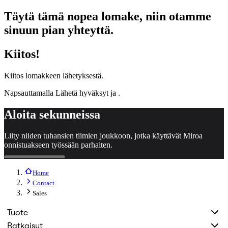
Org-suunnittelu
Täytä tämä nopea lomake, niin otamme
Ratkaisut
Liiketoimintasegmentin mukaan
sinuun pian yhteyttä.
Enterprise
Pienyritykset
Kiitos!
Start-upit
Toimialoittain
Digitaalinen
Kiitos lomakkeen lähetyksestä.
Asiantuntijapalvelut
Tuotanto
Napsauttamalla Lähetä hyväksyt
ja
.
Retail
Talouspalvelut
Aloita sekunneissa
Lääketiede ja biotieteet
Tiimikohtainen
Liity niiden tuhansien tiimien joukkoon, jotka käyttävät Miroa
Tuotehallinta
onnistuakseen työssään parhaiten.
Muotoilu & UX
Insinöörisuunnittelu
Tuotejohtajuus ja toiminnot
Home
Toiminnot
Markkinointi
Contact
IT
Sales
Strategisten aloitteiden mukaan
Tuotekäyttöjärjestelmä
Tuote
Tekoälymuunnos
Ratkaisut