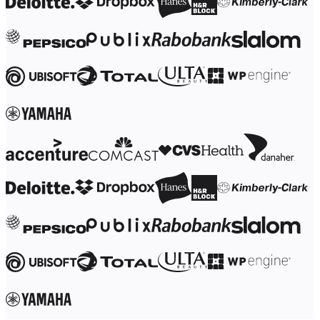
TalkTrack
Tables
Docs
Slides
Käyttöskenaariot
Esittelyssä
AI-pelikirjat
Tutustu Miroverseen
Yleistä
Kaaviointi
Työpajat
Aivoriihityöskentely
Ajatuskartat
Käsitekartat
Vuokaaviot
Erikoistunut
Tiekartat
Prosessikartan luominen
Tekninen suunnittelu ja dokumentaatio
Prototyypit ja rautalankamallit
Palvelupolkukarttojen luominen
Tutkimussynteesi
Suunnittelutyöpajat
Suunnittelu ja toimitus
Tavoitesuunnittelu