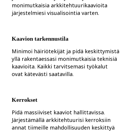
Työtapojen muutos
monimutkaisia arkkitehtuurikaavioita
Digitaalinen työntekijäkokemus
Asiakaskokemus ja palvelumuotoilu
järjestelmiesi visualisointia varten.
Pilven ja ohjelmiston muunnos
Resurssit
Oppiminen
Asiakastarinat
Academy
Kaavion tarkennustila
Webinaarit
Reforge Learning
Minimoi häiriötekijät ja pidä keskittymistä
Yhteisö ja tuki
yllä rakentaessasi monimutkaisia teknisiä
Ohjekeskus
Tapahtumat
kaavioita. Kaikki tarvitsemasi työkalut
Yhteisö
ovat kätevästi saatavilla.
Blogi
Kumppanit ja palvelut
Miron asiantuntijapalvelut
Ratkaisukumppanit
Hinnat
Kerrokset
Pidä massiiviset kaaviot hallittavissa.
Järjestämällä arkkitehtuurisi kerroksiin
annat tiimeille mahdollisuuden keskittyä