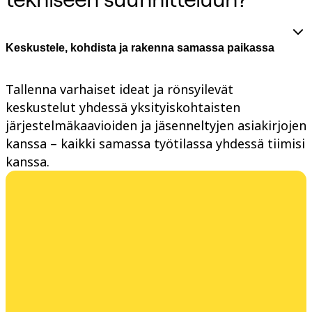
TalkTrack
Tables
Docs
Keskustele, kohdista ja rakenna samassa paikassa
Slides
Käyttöskenaariot
Esittelyssä
AI-pelikirjat
Tallenna varhaiset ideat ja rönsyilevät
Tutustu Miroverseen
keskustelut yhdessä yksityiskohtaisten
Yleistä
järjestelmäkaavioiden ja jäsenneltyjen asiakirjojen
Kaaviointi
Työpajat
kanssa – kaikki samassa työtilassa yhdessä tiimisi
Aivoriihityöskentely
kanssa.
Ajatuskartat
Käsitekartat
Vuokaaviot
Erikoistunut
Tiekartat
Prosessikartan luominen
Tekninen suunnittelu ja dokumentaatio
Prototyypit ja rautalankamallit
Palvelupolkukarttojen luominen
Tutkimussynteesi
Suunnittelutyöpajat
Suunnittelu ja toimitus
Tavoitesuunnittelu