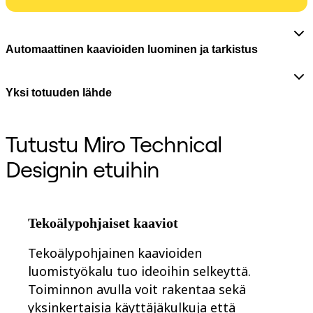
Org-suunnittelu
Ratkaisut
Liiketoimintasegmentin mukaan
Automaattinen kaavioiden luominen ja tarkistus
Enterprise
Pienyritykset
Start-upit
Toimialoittain
Yksi totuuden lähde
Digitaalinen
Asiantuntijapalvelut
Tuotanto
Tutustu Miro Technical
Retail
Talouspalvelut
Designin etuihin
Lääketiede ja biotieteet
Tiimikohtainen
Tuotehallinta
Muotoilu & UX
Insinöörisuunnittelu
Tekoälypohjaiset kaaviot
Tuotejohtajuus ja toiminnot
Toiminnot
Tekoälypohjainen kaavioiden
Markkinointi
IT
luomistyökalu tuo ideoihin selkeyttä.
Strategisten aloitteiden mukaan
Toiminnon avulla voit rakentaa sekä
Tuotekäyttöjärjestelmä
Tekoälymuunnos
yksinkertaisia käyttäjäkulkuja että