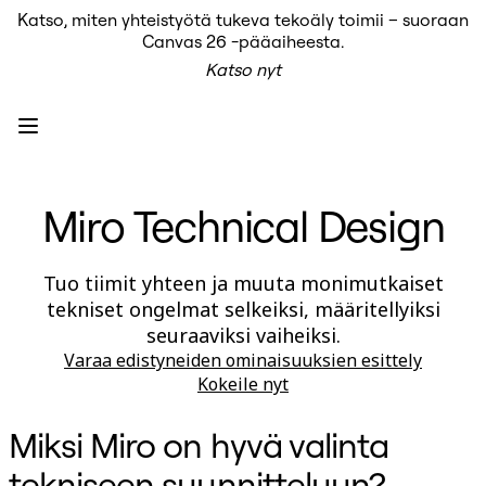
Katso, miten yhteistyötä tukeva tekoäly toimii – suoraan
Tuote
Canvas 26 -pääaiheesta.
Esittelyssä
Katso nyt
Intelligent Canvas™
Flows
Prototyypit ja rautalankamallit
Engage
Alusta
AI-yleiskatsaus
AI Workflows
Miro Technical Design
Liittimet
MCP-palvelin
AI-pelikirjat
MCP-palvelin
Tuo tiimit yhteen ja muuta monimutkaiset
Blueprints
tekniset ongelmat selkeiksi, määritellyiksi
Integroinnit
Turvallisuus
seuraaviksi vaiheiksi.
Enterprise Guard
Varaa edistyneiden ominaisuuksien esittely
Kehittäjäalusta
Kokeile nyt
Lataa sovelluksia
Muodot
Kirjoitustaulu
Miksi Miro on hyvä valinta
Diagrams
Kanban
tekniseen suunnitteluun?
Timelines