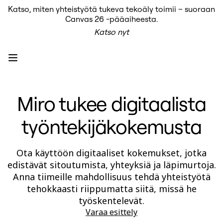
Katso, miten yhteistyötä tukeva tekoäly toimii – suoraan
Tuote
Canvas 26 -pääaiheesta.
Esittelyssä
Katso nyt
Intelligent Canvas™
Flows
Prototyypit ja rautalankamallit
Engage
Alusta
AI-yleiskatsaus
AI Workflows
Miro tukee digitaalista
Liittimet
MCP-palvelin
AI-pelikirjat
työntekijäkokemusta
MCP-palvelin
Blueprints
Integroinnit
Turvallisuus
Ota käyttöön digitaaliset kokemukset, jotka
Enterprise Guard
edistävät sitoutumista, yhteyksiä ja läpimurtoja.
Kehittäjäalusta
Anna tiimeille mahdollisuus tehdä yhteistyötä
Lataa sovelluksia
Muodot
tehokkaasti riippumatta siitä, missä he
Kirjoitustaulu
työskentelevät.
Diagrams
Varaa esittely
Kanban
Timelines