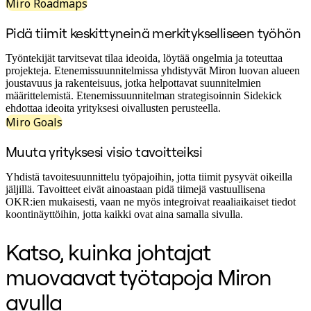
Työtapojen muutos
Miro Roadmaps
Digitaalinen työntekijäkokemus
Asiakaskokemus ja palvelumuotoilu
Pidä tiimit keskittyneinä merkitykselliseen työhön
Pilven ja ohjelmiston muunnos
Resurssit
Työntekijät tarvitsevat tilaa ideoida, löytää ongelmia ja toteuttaa
Oppiminen
projekteja. Etenemissuunnitelmissa yhdistyvät Miron luovan alueen
Asiakastarinat
joustavuus ja rakenteisuus, jotka helpottavat suunnitelmien
Academy
määrittelemistä. Etenemissuunnitelman strategisoinnin Sidekick
Webinaarit
ehdottaa ideoita yrityksesi oivallusten perusteella.
Reforge Learning
Miro Goals
Yhteisö ja tuki
Ohjekeskus
Muuta yrityksesi visio tavoitteiksi
Tapahtumat
Yhteisö
Blogi
Yhdistä tavoitesuunnittelu työpajoihin, jotta tiimit pysyvät oikeilla
Kumppanit ja palvelut
jäljillä. Tavoitteet eivät ainoastaan pidä tiimejä vastuullisena
Miron asiantuntijapalvelut
OKR:ien mukaisesti, vaan ne myös integroivat reaaliaikaiset tiedot
Ratkaisukumppanit
koontinäyttöihin, jotta kaikki ovat aina samalla sivulla.
Hinnat
Katso, kuinka johtajat
muovaavat työtapoja Miron
avulla