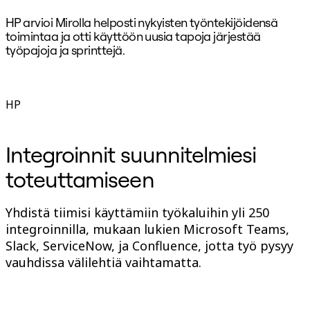
HP arvioi Mirolla helposti nykyisten työntekijöidensä
”
toimintaa ja otti käyttöön uusia tapoja järjestää
k
työpajoja ja sprinttejä.
ä
B
D
HP
k
Integroinnit suunnitelmiesi
toteuttamiseen
Yhdistä tiimisi käyttämiin työkaluihin yli 250
integroinnilla, mukaan lukien Microsoft Teams,
Slack, ServiceNow, ja Confluence, jotta työ pysyy
vauhdissa välilehtiä vaihtamatta.