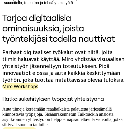
suunnitella, toteuttaa ja tehdä yhteistyötä.
Org-suunnittelu
Ratkaisut
Tarjoa digitaalisia
Liiketoimintasegmentin mukaan
Enterprise
ominaisuuksia, joista
Pienyritykset
Start-upit
työntekijäsi todella nauttivat
Toimialoittain
Digitaalinen
Asiantuntijapalvelut
Parhaat digitaaliset työkalut ovat niitä, joita
Tuotanto
Retail
tiimit haluavat käyttää. Miro yhdistää visuaalisen
Talouspalvelut
yhteistyön jäsenneltyyn toteutukseen. Pidä
Lääketiede ja biotieteet
innovaatiot elossa ja auta kaikkia keskittymään
Tiimikohtainen
Tuotehallinta
työhön, joka tuottaa mitattavissa olevia tuloksia.
Muotoilu & UX
Miro Workshops
Insinöörisuunnittelu
Tuotejohtajuus ja toiminnot
Ratkaisukehityksen työpajat yhteistyönä
Toiminnot
Markkinointi
IT
Auta tiimejä keräämään reaaliaikaista palautetta järjestämällä
Strategisten aloitteiden mukaan
kiinnostavia työpajoja. Sisäänrakennetun Talktrackin ansiosta
Tuotekäyttöjärjestelmä
asynkroninen yhteistyö on helppoa napsautettavilla videoilla, jotka
Tekoälymuunnos
siirtyvät suoraan tauluille.