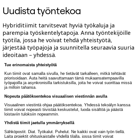
TalkTrack
Uudista työntekoa
Tables
Docs
Slides
Hybriditiimit tarvitsevat hyviä työkaluja ja
Käyttöskenaariot
parempia työskentelytapoja. Anna työntekijöille
Esittelyssä
AI-pelikirjat
työtila, jossa he voivat tehdä yhteistyötä,
Tutustu Miroverseen
järjestää työpajoja ja suunnitella seuraavia suuria
Yleistä
ideoitaan – yhdessä.
Kaaviointi
Työpajat
Tue erinomaista yhteistyötä
Aivoriihityöskentely
Ajatuskartat
Kun tiimit ovat samalla sivulla, he tietävät tarkalleen, mitkä tehtävät
Käsitekartat
priorisoidaan. Auta heitä saavuttamaan tämä mukaansatempaavilla
Vuokaaviot
työpajoilla ja asynkronisilla tarkistuksilla, joita he voivat suorittaa missä
ja milloin tahansa.
Erikoistunut
Tiekartat
Nopeuta päätöksentekoa visuaalisen viestinnän avulla
Prosessikartan luominen
Tekninen suunnittelu ja dokumentaatio
Visuaalinen viestintä ohjaa päätöksentekoa. Yhdessä tekoälyn kanssa
tiimit voivat nopeasti tiivistää keskustelut, luoda sisältöä ja päästä
Prototyypit ja rautalankamallit
loistaviin tuloksiin nopeammin.
Palvelupolkukarttojen luominen
Tutkimussynteesi
Yhdistä tiimit jaetulla ymmärryksellä
Suunnittelutyöpajat
Sähköpostit. Diat. Työkalut. Puhelut. Ne kaikki ovat vain työn tiellä.
Suunnittelu ja toimitus
Laita projektit ohituskaistalle yhdellä tilalla, jossa tiimit voivat
Tavoitesuunnittelu