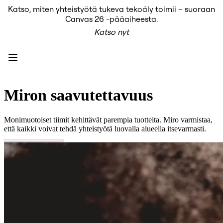
Katso, miten yhteistyötä tukeva tekoäly toimii – suoraan
Tuote
Canvas 26 -pääaiheesta.
Esittelyssä
Katso nyt
Intelligent Canvas™
Flows
Prototyypit ja rautalankamallit
Engage
Alusta
AI-yleiskatsaus
AI Workflows
Miron saavutettavuus
Liittimet
MCP-palvelin
AI-pelikirjat
Monimuotoiset tiimit kehittävät parempia tuotteita. Miro varmistaa,
MCP-palvelin
että kaikki voivat tehdä yhteistyötä luovalla alueella itsevarmasti.
Blueprints
Integroinnit
Turvallisuus
Enterprise Guard
Kehittäjäalusta
Lataa sovelluksia
Muodot
Kirjoitustaulu
Diagrams
Kanban
Timelines