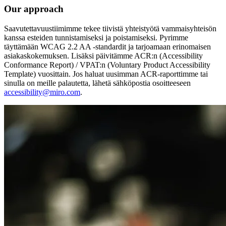
Our approach
Saavutettavuustiimimme tekee tiivistä yhteistyötä vammaisyhteisön
kanssa esteiden tunnistamiseksi ja poistamiseksi. Pyrimme
täyttämään WCAG 2.2 AA -standardit ja tarjoamaan erinomaisen
asiakaskokemuksen. Lisäksi päivitämme ACR:n (Accessibility
Conformance Report) / VPAT:n (Voluntary Product Accessibility
Template) vuosittain. Jos haluat uusimman ACR-raporttimme tai
sinulla on meille palautetta, lähetä sähköpostia osoitteeseen
accessibility@miro.com
.