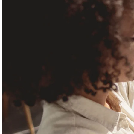
TalkTrack
Tables
Docs
Slides
Käyttöskenaariot
Esittelyssä
AI-pelikirjat
Tutustu Miroverseen
Yleistä
Kaaviointi
Työpajat
Aivoriihityöskentely
Ajatuskartat
Käsitekartat
Vuokaaviot
Erikoistunut
Tiekartat
Prosessikartan luominen
Tekninen suunnittelu ja dokumentaatio
Prototyypit ja rautalankamallit
Palvelupolkukarttojen luominen
Tutkimussynteesi
Suunnittelutyöpajat
Suunnittelu ja toimitus
Tavoitesuunnittelu