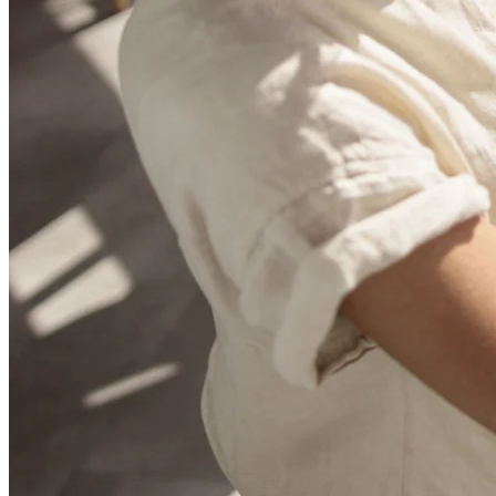
Org-suunnittelu
Ratkaisut
Liiketoimintasegmentin mukaan
Enterprise
Pienyritykset
Start-upit
Toimialoittain
Digitaalinen
Asiantuntijapalvelut
Tuotanto
Retail
Talouspalvelut
Lääketiede ja biotieteet
Tiimikohtainen
Tuotehallinta
Muotoilu & UX
Insinöörisuunnittelu
Tuotejohtajuus ja toiminnot
Toiminnot
Markkinointi
IT
Strategisten aloitteiden mukaan
Tuotekäyttöjärjestelmä
Tekoälymuunnos