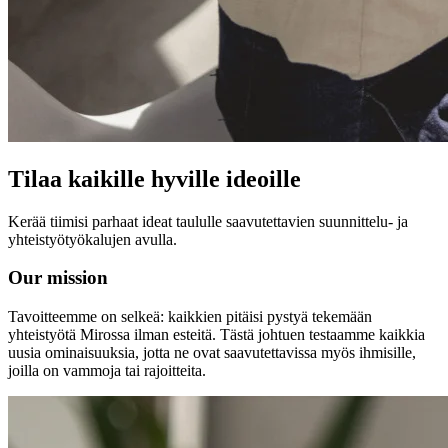
Työtapojen muutos
Digitaalinen työntekijäkokemus
Asiakaskokemus ja palvelumuotoilu
Pilven ja ohjelmiston muunnos
Resurssit
Oppiminen
Asiakastarinat
Academy
Webinaarit
Reforge Learning
Tilaa kaikille hyville ideoille
Yhteisö ja tuki
Ohjekeskus
Tapahtumat
Kerää tiimisi parhaat ideat taululle saavutettavien suunnittelu- ja
Yhteisö
yhteistyötyökalujen avulla.
Blogi
Kumppanit ja palvelut
Our mission
Miron asiantuntijapalvelut
Ratkaisukumppanit
Tavoitteemme on selkeä: kaikkien pitäisi pystyä tekemään
Hinnat
yhteistyötä Mirossa ilman esteitä. Tästä johtuen testaamme kaikkia
uusia ominaisuuksia, jotta ne ovat saavutettavissa myös ihmisille,
joilla on vammoja tai rajoitteita.