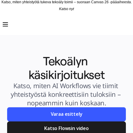
Katso, miten yhteistyötä tukeva tekoäly toimii – suoraan Canvas 26 -pääaiheesta.
Katso nyt
Tuote
Esittelyssä
Intelligent Canvas™
Flows
Prototyypit ja rautalankamallit
Engage
Alusta
AI-yleiskatsaus
AI Workflows
Tekoälyn 
Liittimet
MCP-palvelin
AI-pelikirjat
MCP-palvelin
käsikirjoitukset
Blueprints
Integroinnit
Turvallisuus
Katso, miten AI Workflows vie tiimit 
Enterprise Guard
Kehittäjäalusta
yhteistyöstä konkreettisiin tuloksiin – 
Lataa sovelluksia
Muodot
nopeammin kuin koskaan.
Kirjoitustaulu
Diagrams
Kanban
Varaa esittely
Timelines
TalkTrack
Tables
Docs
Katso Flowsin video
Slides