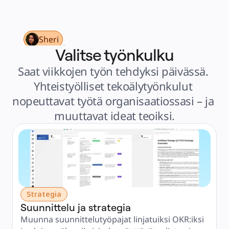
Talouspalvelut
Lääketiede ja biotieteet
Tiimikohtainen
Tuotehallinta
Muotoilu & UX
Sheri
Insinöörisuunnittelu
Tuotejohtajuus ja toiminnot
Valitse työnkulku
Toiminnot
Markkinointi
Saat viikkojen työn tehdyksi päivässä. 
IT
Strategisten aloitteiden mukaan
Yhteistyölliset tekoälytyönkulut 
Tuotekäyttöjärjestelmä
Tekoälymuunnos
nopeuttavat työtä organisaatiossasi – ja 
Työtapojen muutos
Digitaalinen työntekijäkokemus
muuttavat ideat teoiksi.
Asiakaskokemus ja palvelumuotoilu
Pilven ja ohjelmiston muunnos
Resurssit
Oppiminen
Asiakastarinat
Academy
Webinaarit
Reforge Learning
Yhteisö ja tuki
Ohjekeskus
Tapahtumat
Yhteisö
Strategia
Blogi
Suunnittelu ja strategia
Kumppanit ja palvelut
Miron asiantuntijapalvelut
Muunna suunnittelutyöpajat linjatuiksi OKR:iksi 
Ratkaisukumppanit
Hinnat