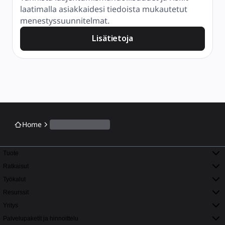
laatimalla asiakkaidesi tiedoista mukautetut 
menestyssuunnitelmat.
Lisätietoja
Home
Tuote
Ratkaisut
Työkalut
Resurssit
Yritys
Palvelupaketit ja hinnoittelu