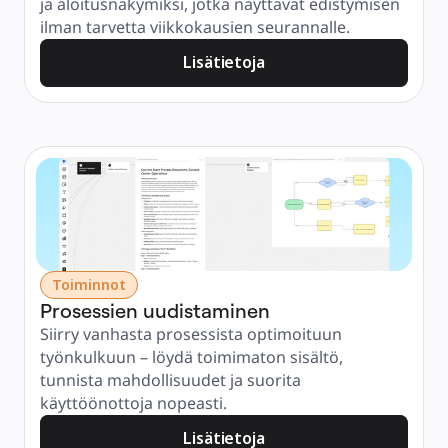
ja aloitusnäkymiksi, jotka näyttävät edistymisen 
ilman tarvetta viikkokausien seurannalle.
Lisätietoja
Toiminnot
Prosessien uudistaminen
Siirry vanhasta prosessista optimoituun 
työnkulkuun – löydä toimimaton sisältö, 
tunnista mahdollisuudet ja suorita 
käyttöönottoja nopeasti.
Lisätietoja