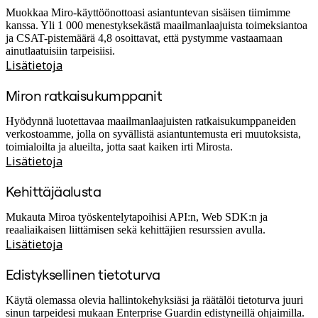
Muokkaa Miro-käyttöönottoasi asiantuntevan sisäisen tiimimme
kanssa. Yli 1 000 menestyksekästä maailmanlaajuista toimeksiantoa
ja CSAT-pistemäärä 4,8 osoittavat, että pystymme vastaamaan
ainutlaatuisiin tarpeisiisi.
Lisätietoja
Miron ratkaisukumppanit
Hyödynnä luotettavaa maailmanlaajuisten ratkaisukumppaneiden
verkostoamme, jolla on syvällistä asiantuntemusta eri muutoksista,
toimialoilta ja alueilta, jotta saat kaiken irti Mirosta.
Lisätietoja
Kehittäjäalusta
Mukauta Miroa työskentelytapoihisi API:n, Web SDK:n ja
reaaliaikaisen liittämisen sekä kehittäjien resurssien avulla.
Lisätietoja
Edistyksellinen tietoturva
Käytä olemassa olevia hallintokehyksiäsi ja räätälöi tietoturva juuri
sinun tarpeidesi mukaan Enterprise Guardin edistyneillä ohjaimilla.