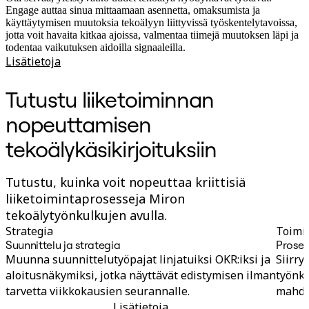
Engage auttaa sinua mittaamaan asennetta, omaksumista ja
käyttäytymisen muutoksia tekoälyyn liittyvissä työskentelytavoissa,
jotta voit havaita kitkaa ajoissa, valmentaa tiimejä muutoksen läpi ja
todentaa vaikutuksen aidoilla signaaleilla.
Lisätietoja
Tutustu liiketoiminnan
nopeuttamisen
tekoälykäsikirjoituksiin
Tutustu, kuinka voit nopeuttaa kriittisiä
liiketoimintaprosesseja Miron
tekoälytyönkulkujen avulla.
Strategia
Toimi
Suunnittelu ja strategia
Proses
Muunna suunnittelutyöpajat linjatuiksi OKR:iksi ja
Siirry
aloitusnäkymiksi, jotka näyttävät edistymisen ilman
työnku
tarvetta viikkokausien seurannalle.
mahdol
Lisätietoja