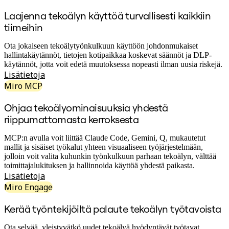
Työtapojen muutos
Digitaalinen työntekijäkokemus
Laajenna tekoälyn käyttöä turvallisesti kaikkiin
Asiakaskokemus ja palvelumuotoilu
tiimeihin
Pilven ja ohjelmiston muunnos
Resurssit
Ota jokaiseen tekoälytyönkulkuun käyttöön johdonmukaiset
Oppiminen
hallintakäytännöt, tietojen kotipaikkaa koskevat säännöt ja DLP-
Asiakastarinat
käytännöt, jotta voit edetä muutoksessa nopeasti ilman uusia riskejä.
Academy
Lisätietoja
Webinaarit
Reforge Learning
Miro MCP
Yhteisö ja tuki
Ohjekeskus
Ohjaa tekoälyominaisuuksia yhdestä
Tapahtumat
riippumattomasta kerroksesta
Yhteisö
Blogi
MCP:n avulla voit liittää Claude Code, Gemini, Q, mukautetut
Kumppanit ja palvelut
mallit ja sisäiset työkalut yhteen visuaaliseen työjärjestelmään,
Miron asiantuntijapalvelut
jolloin voit valita kuhunkin työnkulkuun parhaan tekoälyn, välttää
Ratkaisukumppanit
toimittajalukituksen ja hallinnoida käyttöä yhdestä paikasta.
Hinnat
Lisätietoja
Miro Engage
Kerää työntekijöiltä palaute tekoälyn työtavoista
Ota selvää, yleistyvätkö uudet tekoälyä hyödyntävät työtavat.