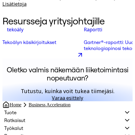
Lisätietoja
Resursseja yritysjohtajille
tekoäly
Raportti
Tekoälyn käsikirjoitukset
Gartner®-raportti: Uud
teknologiapinosi teko
Oletko valmis näkemään liiketoimintasi
nopeutuvan?
Tutustu, kuinka voit tukea tiimejäsi.
Varaa esittely
Home
Business Acceleration
Tuote
Ratkaisut
Työkalut