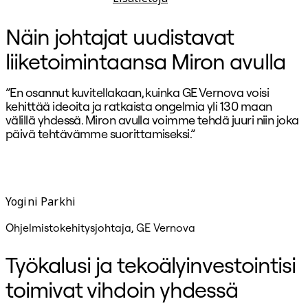
Suunnittelu ja strategia
Näin johtajat uudistavat
liiketoimintaansa Miron avulla
”En osannut kuvitellakaan, kuinka GE Vernova voisi
kehittää ideoita ja ratkaista ongelmia yli 130 maan
t
välillä yhdessä. Miron avulla voimme tehdä juuri niin joka
p
päivä tehtävämme suorittamiseksi.”
t
Yogini Parkhi
Ohjelmistokehitysjohtaja, GE Vernova
I
Työkalusi ja tekoälyinvestointisi
toimivat vihdoin yhdessä