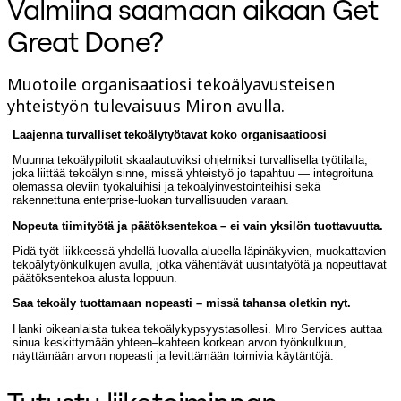
Valmiina saamaan aikaan Get
TalkTrack
Tables
Great Done?
Docs
Slides
Käyttöskenaariot
Muotoile organisaatiosi tekoälyavusteisen
Esittelyssä
yhteistyön tulevaisuus Miron avulla.
AI-pelikirjat
Tutustu Miroverseen
Laajenna turvalliset tekoälytyötavat koko organisaatioosi
Yleistä
Kaaviointi
Muunna tekoälypilotit skaalautuviksi ohjelmiksi turvallisella työtilalla,
joka liittää tekoälyn sinne, missä yhteistyö jo tapahtuu — integroituna
Työpajat
olemassa oleviin työkaluihisi ja tekoälyinvestointeihisi sekä
Aivoriihityöskentely
rakennettuna enterprise-luokan turvallisuuden varaan.
Ajatuskartat
Käsitekartat
Nopeuta tiimityötä ja päätöksentekoa – ei vain yksilön tuottavuutta.
Vuokaaviot
Pidä työt liikkeessä yhdellä luovalla alueella läpinäkyvien, muokattavien
Erikoistunut
tekoälytyönkulkujen avulla, jotka vähentävät uusintatyötä ja nopeuttavat
Tiekartat
päätöksentekoa alusta loppuun.
Prosessikartan luominen
Tekninen suunnittelu ja dokumentaatio
Saa tekoäly tuottamaan nopeasti – missä tahansa oletkin nyt.
Prototyypit ja rautalankamallit
Hanki oikeanlaista tukea tekoälykypsyystasollesi. Miro Services auttaa
Palvelupolkukarttojen luominen
sinua keskittymään yhteen–kahteen korkean arvon työnkulkuun,
Tutkimussynteesi
näyttämään arvon nopeasti ja levittämään toimivia käytäntöjä.
Suunnittelutyöpajat
Suunnittelu ja toimitus
Tavoitesuunnittelu