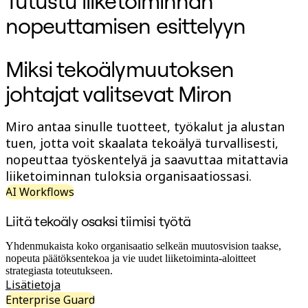
Tutustu liiketoiminnan
Org-suunnittelu
nopeuttamisen esittelyyn
Ratkaisut
Liiketoimintasegmentin mukaan
Enterprise
Miksi tekoälymuutoksen
Pienyritykset
Start-upit
johtajat valitsevat Miron
Toimialoittain
Digitaalinen
Asiantuntijapalvelut
Tuotanto
Miro antaa sinulle tuotteet, työkalut ja alustan
Retail
tuen, jotta voit skaalata tekoälyä turvallisesti,
Talouspalvelut
nopeuttaa työskentelyä ja saavuttaa mitattavia
Lääketiede ja biotieteet
Tiimikohtainen
liiketoiminnan tuloksia organisaatiossasi.
Tuotehallinta
AI Workflows
Muotoilu & UX
Insinöörisuunnittelu
Liitä tekoäly osaksi tiimisi työtä
Tuotejohtajuus ja toiminnot
Toiminnot
Yhdenmukaista koko organisaatio selkeän muutosvision taakse,
Markkinointi
nopeuta päätöksentekoa ja vie uudet liiketoiminta-aloitteet
IT
strategiasta toteutukseen.
Strategisten aloitteiden mukaan
Lisätietoja
Tuotekäyttöjärjestelmä
Tekoälymuunnos
Enterprise Guard