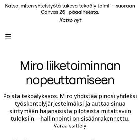
Katso, miten yhteistyötä tukeva tekoäly toimii – suoraan
Tuote
Canvas 26 -pääaiheesta.
Esittelyssä
Katso nyt
Intelligent Canvas™
Flows
Prototyypit ja rautalankamallit
Engage
Alusta
AI-yleiskatsaus
AI Workflows
Miro liiketoiminnan
Liittimet
MCP-palvelin
AI-pelikirjat
nopeuttamiseen
MCP-palvelin
Blueprints
Integroinnit
Turvallisuus
Poista tekoälykaaos. Miro yhdistää pinosi yhdeksi
Enterprise Guard
työskentelyjärjestelmäksi ja auttaa sinua
Kehittäjäalusta
siirtymään hajanaisista piloteista mitattaviin
Lataa sovelluksia
Muodot
tuloksiin – hallinnointi on sisäänrakennettu.
Kirjoitustaulu
Varaa esittely
Diagrams
Kanban
Timelines