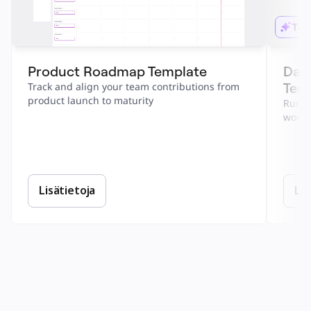
Tek
Product Roadmap Template
Dail
Tem
Track and align your team contributions from 
product launch to maturity
Run a 
work.
Lisätietoja
Lis