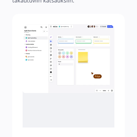
takautuviin katsauksiin.