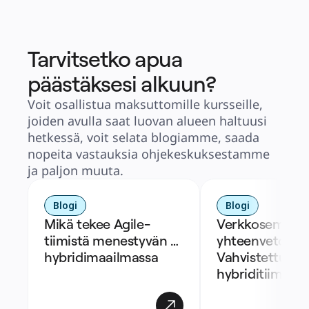
Tarvitsetko apua
päästäksesi alkuun?
Voit osallistua maksuttomille kursseille,
joiden avulla saat luovan alueen haltuusi
hetkessä, voit selata blogiamme, saada
nopeita vastauksia ohjekeskuksestamme
ja paljon muuta.
Blogi
Blogi
Mikä tekee Agile-
Verkkoseminaar
tiimistä menestyvän 
yhteenveto: 
hybridimaailmassa
Vahvistettu Agil
hybriditiimeille