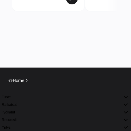
Home
Tuote
Ratkaisut
Työkalut
Resurssit
Yritys