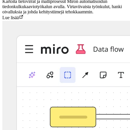
Kartoita tietovirrat ja malliprosessit Miron automatisoidun
tiedonkulkukaaviotyökalun avulla. Virtaviivaista työnkulut, hanki
oivalluksia ja johda kehitystiimejä tehokkaammin.
Lue lisää