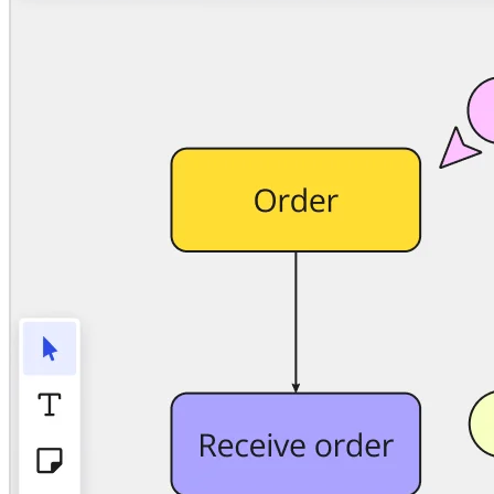
TalkTrack
Tables
Docs
Slides
Käyttöskenaariot
Esittelyssä
AI-pelikirjat
Tutustu Miroverseen
Yleistä
Kaaviointi
Työpajat
Aivoriihityöskentely
Ajatuskartat
Käsitekartat
Vuokaaviot
Erikoistunut
Tiekartat
Prosessikartan luominen
Tekninen suunnittelu ja dokumentaatio
Prototyypit ja rautalankamallit
Palvelupolkukarttojen luominen
Tutkimussynteesi
Suunnittelutyöpajat
Suunnittelu ja toimitus
Tavoitesuunnittelu