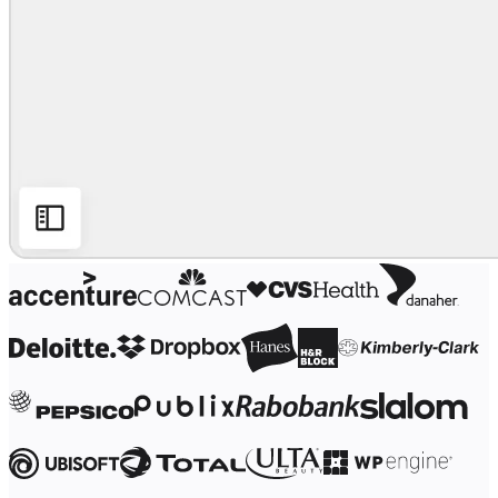
Työtapojen muutos
Digitaalinen työntekijäkokemus
Asiakaskokemus ja palvelumuotoilu
Pilven ja ohjelmiston muunnos
Resurssit
Oppiminen
Asiakastarinat
Academy
Webinaarit
Reforge Learning
Yhteisö ja tuki
Ohjekeskus
Tapahtumat
Yhteisö
Blogi
Kumppanit ja palvelut
Miron asiantuntijapalvelut
Ratkaisukumppanit
Hinnat