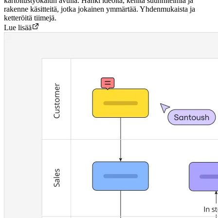
kartoitustyökalun avulla. Hanki ideoita, kehitä suunnitelmia ja
rakenne käsitteitä, jotka jokainen ymmärtää. Yhdenmukaista ja
ketteröitä tiimejä.
Lue lisää