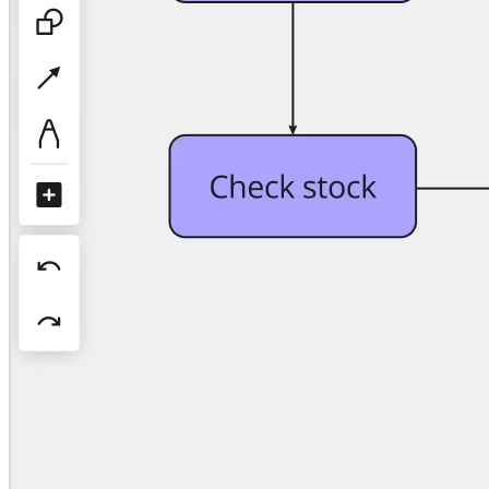
Org-suunnittelu
Ratkaisut
Liiketoimintasegmentin mukaan
Enterprise
Pienyritykset
Start-upit
Toimialoittain
Digitaalinen
Asiantuntijapalvelut
Tuotanto
Retail
Talouspalvelut
Lääketiede ja biotieteet
Tiimikohtainen
Tuotehallinta
Muotoilu & UX
Insinöörisuunnittelu
Tuotejohtajuus ja toiminnot
Toiminnot
Markkinointi
IT
Strategisten aloitteiden mukaan
Tuotekäyttöjärjestelmä
Tekoälymuunnos