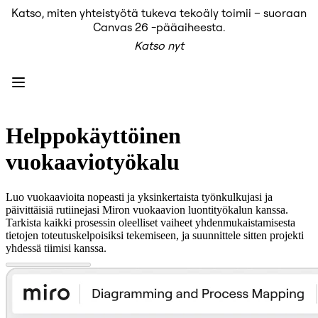
Katso, miten yhteistyötä tukeva tekoäly toimii – suoraan
Tuote
Canvas 26 -pääaiheesta.
Esittelyssä
Katso nyt
Intelligent Canvas™
Flows
Prototyypit ja rautalankamallit
Engage
Alusta
AI-yleiskatsaus
AI Workflows
Helppokäyttöinen
Liittimet
MCP-palvelin
vuokaaviotyökalu
AI-pelikirjat
MCP-palvelin
Blueprints
Luo vuokaavioita nopeasti ja yksinkertaista työnkulkujasi ja
Integroinnit
päivittäisiä rutiinejasi Miron vuokaavion luontityökalun kanssa.
Turvallisuus
Tarkista kaikki prosessin oleelliset vaiheet yhdenmukaistamisesta
Enterprise Guard
tietojen toteutuskelpoisiksi tekemiseen, ja suunnittele sitten projekti
Kehittäjäalusta
yhdessä tiimisi kanssa.
Lataa sovelluksia
Muodot
Kirjoitustaulu
Diagrams
Kanban
Timelines