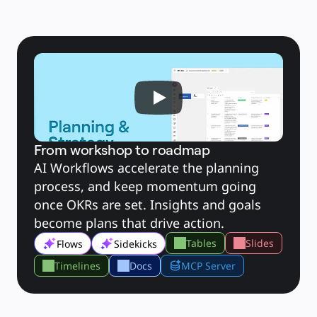
Käyttöskenaariot
Esittelyssä
AI-pelikirjat
Tutustu Miroverseen
Yleistä
Kaaviointi
Työpajat
Aivoriihityöskentely
Ajatuskartat
Käsitekartat
Vuokaaviot
Erikoistunut
Tiekartat
Prosessikartan luominen
Tekninen suunnittelu ja dokumentaatio
From workshop to roadmap
Prototyypit ja rautalankamallit
AI Workflows accelerate the planning 
Palvelupolkukarttojen luominen
Tutkimussynteesi
process, and keep momentum going 
Suunnittelutyöpajat
Suunnittelu ja toimitus
once OKRs are set. Insights and goals 
Tavoitesuunnittelu
Org-suunnittelu
become plans that drive action.
Ratkaisut
Liiketoimintasegmentin mukaan
Tables
Slides
Flows
Sidekicks
Enterprise
Pienyritykset
Start-upit
Timelines
Docs
MCP Server
Toimialoittain
Digitaalinen
Asiantuntijapalvelut
Tuotanto
Retail