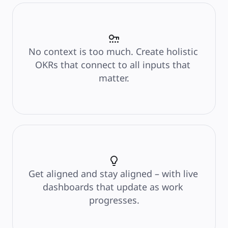
Talouspalvelut
Lääketiede ja biotieteet
Tiimikohtainen
Tuotehallinta
Muotoilu & UX
Insinöörisuunnittelu
Tuotejohtajuus ja toiminnot
No context is too much. Create holistic 
Toiminnot
Markkinointi
OKRs that connect to all inputs that 
IT
Strategisten aloitteiden mukaan
matter.
Tuotekäyttöjärjestelmä
Tekoälymuunnos
Työtapojen muutos
Digitaalinen työntekijäkokemus
Asiakaskokemus ja palvelumuotoilu
Pilven ja ohjelmiston muunnos
Resurssit
Oppiminen
Asiakastarinat
Academy
Webinaarit
Reforge Learning
Yhteisö ja tuki
Get aligned and stay aligned – with live 
Ohjekeskus
Tapahtumat
dashboards that update as work 
Yhteisö
Blogi
progresses.
Kumppanit ja palvelut
Miron asiantuntijapalvelut
Ratkaisukumppanit
Hinnat