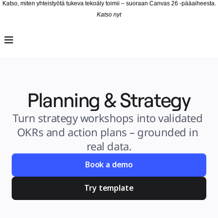
Katso, miten yhteistyötä tukeva tekoäly toimii – suoraan Canvas 26 -pääaiheesta.
Katso nyt
Tuote
Esittelyssä
Intelligent Canvas™
Flows
Prototyypit ja rautalankamallit
Engage
Alusta
AI-yleiskatsaus
AI Workflows
Planning & Strategy
Liittimet
MCP-palvelin
AI-pelikirjat
MCP-palvelin
Turn strategy workshops into validated 
Blueprints
Integroinnit
OKRs and action plans – grounded in 
Turvallisuus
Enterprise Guard
real data.
Kehittäjäalusta
Lataa sovelluksia
Muodot
Book a demo
Kirjoitustaulu
Diagrams
Kanban
Try template
Timelines
TalkTrack
Tables
Docs
Slides