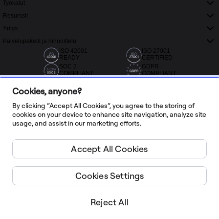
Työkalut
Resurssit
Yritys
Palvelupaketit ja hinnoittelu
ISO 42001
ISO 27001
READY
CERTIFIED
SOC 2
GDPR
COMPLIANT
COMPLIANT
Cookies, anyone?
By clicking “Accept All Cookies”, you agree to the storing of
cookies on your device to enhance site navigation, analyze site
usage, and assist in our marketing efforts.
Yli 20 000 arvostelua Capterrassa, G2:ssa ja Trustradiuksessa
Accept All Cookies
Suomi
Cookies Settings
Miro ©
2026
Palvelun ehdot
Reject All
Tietosuojakäytäntö
Hallitse evästeitä
Älä myy tai jaa henkilötietojani