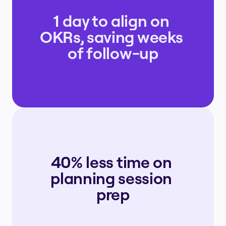
1 day to align on 
OKRs, saving weeks 
of follow-up
40% less time on 
planning session 
prep