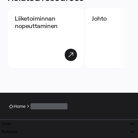
Liiketoiminnan 
Johto
nopeuttaminen
Home
Tuote
Ratkaisut