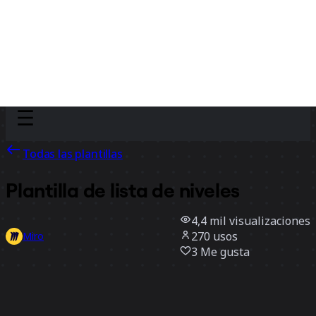
Discover
Por equipo
Por tamaño
Todas las plantillas
Plantilla de lista de niveles
4,4 mil
visualizaciones
270
usos
Miro
3
Me gusta
Usar la plantilla