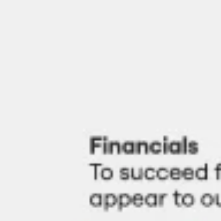
Miroverse
Plantillas
Para ti
Impulsadas por IA
Por caso de uso