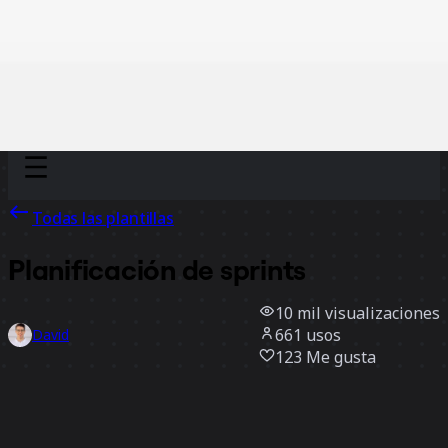
Discover
Por equipo
Por tamaño
Todas las plantillas
Planificación de sprints
10 mil
visualizaciones
661
usos
David
123
Me gusta
Usar la plantilla