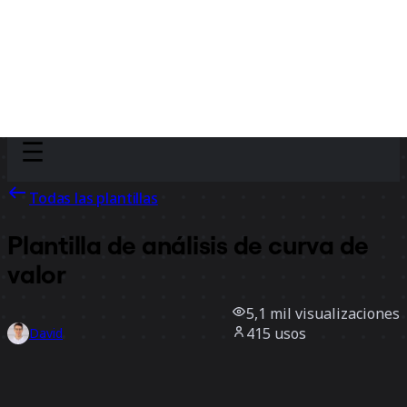
Discover
Por equipo
Por tamaño
Todas las plantillas
Plantilla de análisis de curva de
valor
5,1 mil
visualizaciones
415
usos
David
53
Me gusta
Usar la plantilla