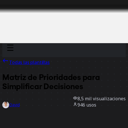
Discover
Por equipo
Por tamaño
Todas las plantillas
Matriz de Prioridades para
Simplificar Decisiones
8,5 mil
visualizaciones
946
usos
David
165
Me gusta
Usar la plantilla