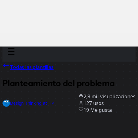
Discover
Por equipo
Por tamaño
Todas las plantillas
Planteamiento del problema
2,8 mil
visualizaciones
127
usos
Design Thinking at HP
19
Me gusta
Usar la plantilla