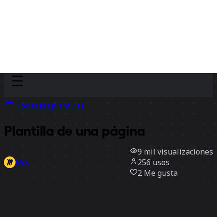
Discover
Por equipo
Por tamaño
Todas las plantillas
Plantilla de una página
9 mil
visualizaciones
256
usos
Miro
2
Me gusta
Usar la plantilla