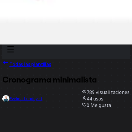
Discover
Por equipo
Por tamaño
Todas las plantillas
Cronograma minimalista
789
visualizaciones
44
usos
Evelina Lundqvist
0
Me gusta
Usar la plantilla