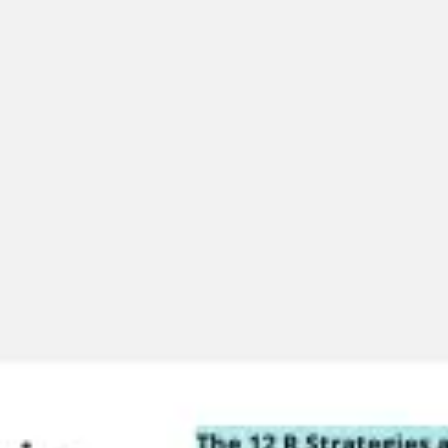
Miroverse
Plantillas
Para ti
Impulsadas por IA
Por caso de uso