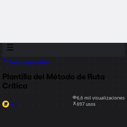
Discover
Por equipo
Por tamaño
Todas las plantillas
Plantilla del Método de Ruta
Crítica
6,6 mil
visualizaciones
697
usos
Miro
3
Me gusta
Usar la plantilla