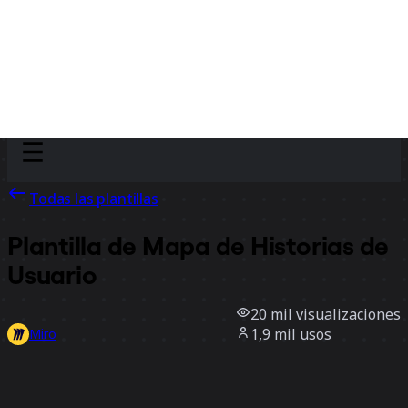
Discover
Por equipo
Por tamaño
Todas las plantillas
Plantilla de Mapa de Historias de
Usuario
20 mil
visualizaciones
1,9 mil
usos
Miro
29
Me gusta
Usar la plantilla