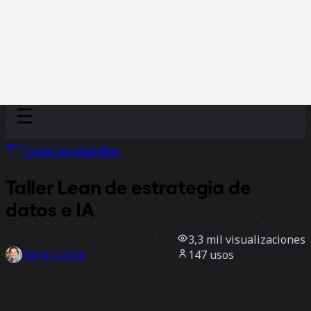
Discover
Por equipo
Por tamaño
Todas las plantillas
Taller Lean de estrategia de
datos e IA
3,3 mil
visualizaciones
147
usos
Martin Szugat
44
Me gusta
Usar la plantilla