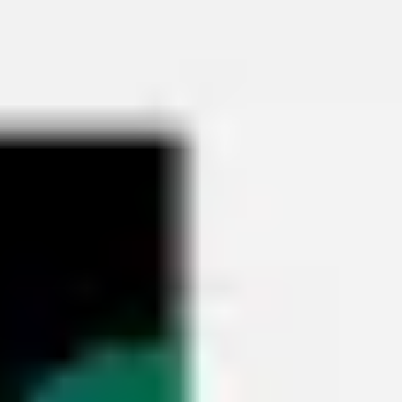
Miroverse
Plantillas
Para ti
Impulsadas por IA
Por caso de uso