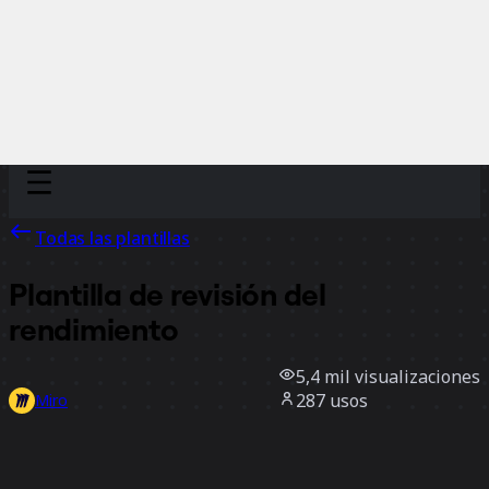
Discover
Por equipo
Por tamaño
Todas las plantillas
Plantilla de revisión del
rendimiento
5,4 mil
visualizaciones
287
usos
Miro
6
Me gusta
Usar la plantilla